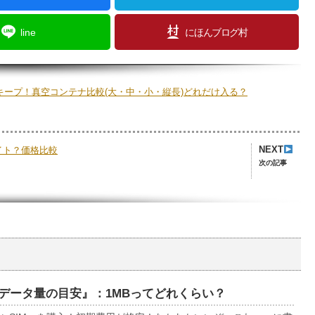
line
にほんブログ村
さキープ！真空コンテナ比較(大・中・小・縦長)どれだけ入る？
NEXT
サイト？価格比較
次の記事
『データ量の目安』：1MBってどれくらい？