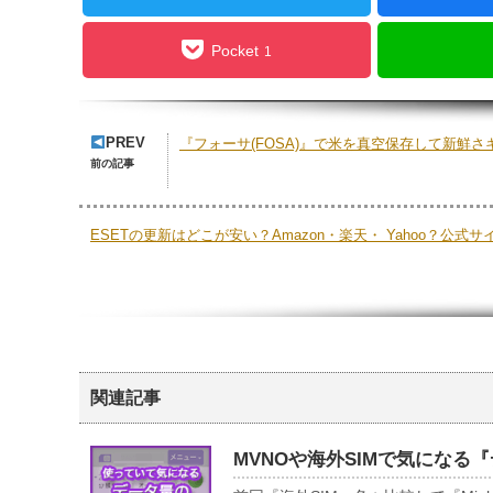
Pocket
1
PREV
『フォーサ(FOSA)』で米を真空保存して新鮮
前の記事
ESETの更新はどこが安い？Amazon・楽天・ Yahoo？公式
関連記事
MVNOや海外SIMで気になる