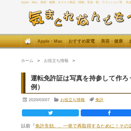
Apple・Mac、美容・健康、オススメ商品・情報、音楽・歌、ファッション等、 
Apple・Mac
おすすめ家電
美容・健康
ホーム
>
お役立ち情報
>
運転免許証は写真を持参して作ろ
例）
2020/03/07
お役立ち情報
免許
以前『
免許失効。。一発で再取得するために！その