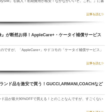
ghtySIM』を購入！初期費用が格安！なかなかいいぞ。これ。』に書
記事を読む▷
険』が断然お得！AppleCare+・ケータイ補償サービス
ですが、「AppleCare+」やドコモの「ケータイ補償サービス」
記事を読む▷
ンド品を激安で買う！GUCCI,ARMANI,COACHなど
ブランド品が最大90%OFFで買える！とのことなんですが、すごくない