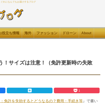
気まぐれになんでもお届けするブログ
お役立ち情報
海外
ファッション
ドローン
About
う！サイズは注意！（免許更新時の失敗
1
1：免許を失効するとどうなるの？費用・手続き等
』で書い