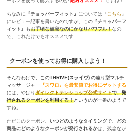
ーポンを使って購入するのが
絶対オススメ！
ですね！
ちなみに
『チョッパーフィット』
については『
こちら
』
にレビュー記事を書いたのですが、この
『チョッパーフ
ィット』
も
お手頃な値段なのにかなりパワフル！
なの
で、これだけでもオススメです！
クーポンを使ってお得に購入しよう！
そんなわけで、この
THRIVE(スライヴ)
の座り型マルチ
マッサージャー
『スワロ』
を最安値でお得にゲットする
には、やはり
ダイレクトテレショップ公式サイト
で、発
行されるクーポンを利用する！
というのが一番のようで
すね。
ただこのクーポン、
いつどのようなタイミング
で、
どの
商品にどのようなクーポンが発行されるか
は、残念なが