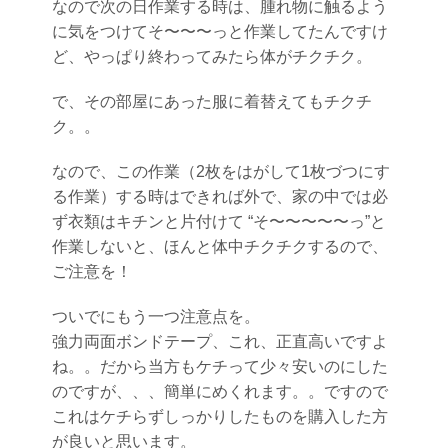
なので次の日作業する時は、腫れ物に触るよう
に気をつけてそ〜〜〜っと作業してたんですけ
ど、やっぱり終わってみたら体がチクチク。
で、その部屋にあった服に着替えてもチクチ
ク。。
なので、この作業（2枚をはがして1枚づつにす
る作業）する時はできれば外で、家の中では必
ず衣類はキチンと片付けて “そ〜〜〜〜〜っ”と
作業しないと、ほんと体中チクチクするので、
ご注意を！
ついでにもう一つ注意点を。
強力両面ボンドテープ、これ、正直高いですよ
ね。。だから当方もケチって少々安いのにした
のですが、、、簡単にめくれます。。ですので
これはケチらずしっかりしたものを購入した方
が良いと思います。